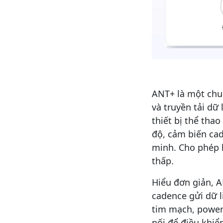
ANT+ là một chuẩ
và truyền tải dữ
thiết bị thể tha
độ, cảm biến cad
minh. Cho phép h
thấp.
Hiểu đơn giản, AN
cadence gửi dữ l
tim mạch, power
nối để điều khiển