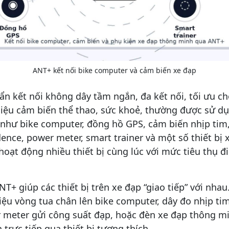
ANT+ kết nối bike computer và cảm biến xe đạp
n kết nối không dây tầm ngắn, đa kết nối, tối ưu ch
 liệu cảm biến thể thao, sức khoẻ, thường được sử d
o như bike computer, đồng hồ GPS, cảm biến nhịp tim
ence, power meter, smart trainer và một số thiết bị
oạt động nhiều thiết bị cùng lúc với mức tiêu thụ đ
T+ giúp các thiết bị trên xe đạp “giao tiếp” với nhau
iệu vòng tua chân lên bike computer, dây đo nhịp ti
 meter gửi công suất đạp, hoặc đèn xe đạp thông mi
 trực tiếp qua thiết bị tương thích.