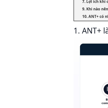
7. Lợi ích khi
9. Khi nào nê
10. ANT+ có 
1. ANT+ là