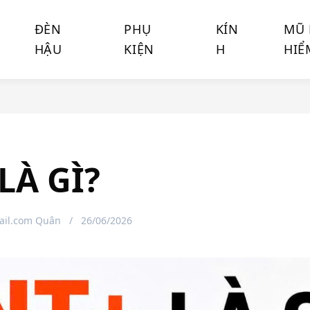
ĐÈN
PHỤ
KÍN
MŨ
HẬU
KIỆN
H
HIỂ
LÀ GÌ?
il.com Quân
26/06/2026