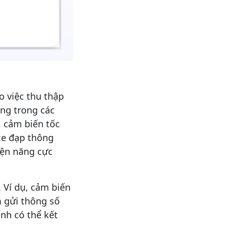
o việc thu thập
ụng trong các
, cảm biến tốc
 xe đạp thông
iện năng cực
. Ví dụ, cảm biến
m gửi thông số
nh có thể kết