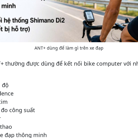
ANT+ dùng để làm gì trên xe đạp
+ thường được dùng để kết nối bike computer với nh
c độ
dence
tim
 đo công suất
r
 thao
xe đạp thông minh