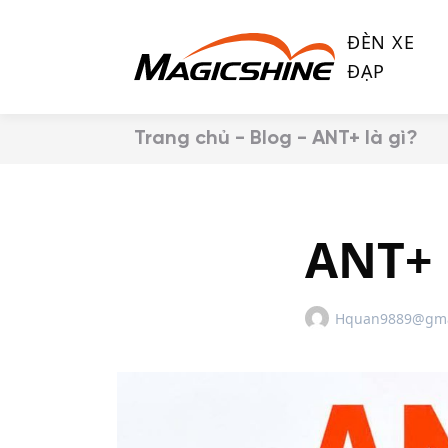
S
k
ĐÈN XE
i
ĐẠP
p
t
o
Trang chủ
-
Blog
-
ANT+ là gì?
c
o
n
t
ANT+ 
e
n
t
Hquan9889@gma