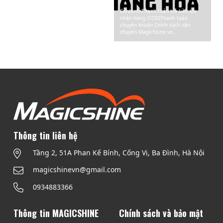
ContentsThanh toán trả tiền khi
ContentsThanh toán trả tiền khi
thế nào cho đen
nhận hàng (COD)Thanh toán
nhận hàng (COD)Thanh toán
chuyển khoản 1. Tiêu chuẩn StVZO
chuyển khoản Chính sách vận
là…
chuyển Magichsine.vn…
Thông tin liên hệ
Tầng 2, 51A Phan Kế Bính, Cống Vị, Ba Đình, Hà Nội
magicshinevn@gmail.com
0934883366
Thông tin MAGICSHINE
Chính sách và bảo mật