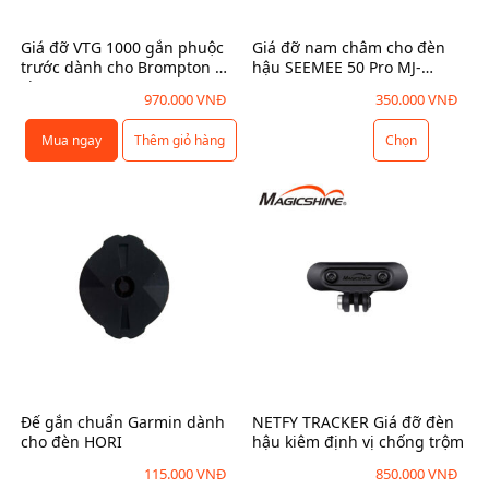
Giá đỡ VTG 1000 gắn phuộc
Giá đỡ nam châm cho đèn
trước dành cho Brompton G-
hậu SEEMEE 50 Pro MJ-
Line (MJ-6577)
6569/6570
970.000
VNĐ
350.000
VNĐ
Mua ngay
Thêm giỏ hàng
Chọn
S
ả
n
p
h
ẩ
m
n
à
y
c
Đế gắn chuẩn Garmin dành
NETFY TRACKER Giá đỡ đèn
ó
cho đèn HORI
hậu kiêm định vị chống trộm
n
115.000
VNĐ
850.000
VNĐ
h