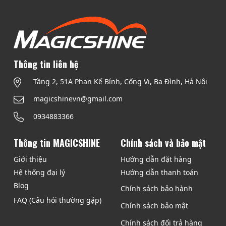
t
đ
ó
h
ế
t
ể
n
h
.
2
ể
C
5
đ
Thông tin liên hệ
á
0
ư
c
.
Tầng 2, 51A Phan Kế Bính, Cống Vị, Ba Đình, Hà Nội
ợ
t
0
c
magicshinevn@gmail.com
ù
0
c
y
0
0934883366
h
c
ọ
h
V
Thông tin MAGICSHINE
Chính sách và bảo mật
n
ọ
N
t
Giới thiệu
Hướng dẫn đặt hàng
n
Đ
r
c
Hệ thống đại lý
Hướng dẫn thanh toán
ê
ó
Blog
Chính sách bảo hành
n
t
FAQ (Câu hỏi thường gặp)
t
Chính sách bảo mật
h
r
ể
Chính sách đổi trả hàng