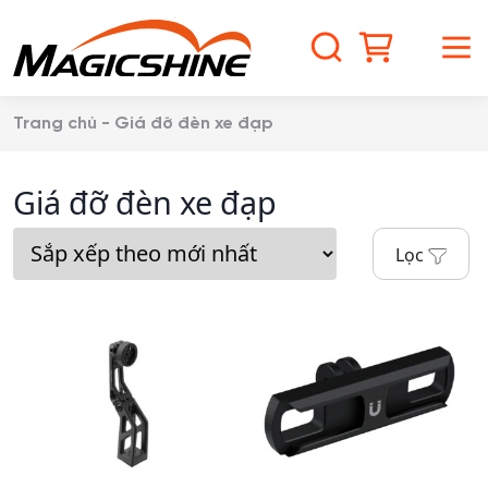
S
k
S
M
i
p
e
e
t
Trang chủ
-
Giá đỡ đèn xe đạp
o
a
n
c
Giá đỡ đèn xe đạp
o
r
u
n
t
c
Lọc
e
n
h
t