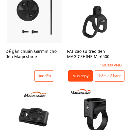
h
ọ
n
c
ó
t
h
ể
Đế gắn chuẩn Garmin cho
PAT cao su treo đèn
đèn Magicshine
MAGICSHINE MJ-6500
đ
ư
150.000
VNĐ
ợ
Đọc tiếp
Mua ngay
Thêm giỏ hàng
c
c
h
ọ
n
t
r
ê