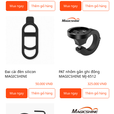
i
Mua ngay
Thêm giỏ hàng
Mua ngay
Thêm giỏ hàng
ề
u
b
i
ế
n
t
h
ể
.
Đai cài đèn silicon
PAT nhôm gắn ghi đông
C
MAGICSHINE
MAGICSHINE MJ-6512
á
50.000
VNĐ
325.000
VNĐ
c
t
Mua ngay
Thêm giỏ hàng
Mua ngay
Thêm giỏ hàng
ù
y
c