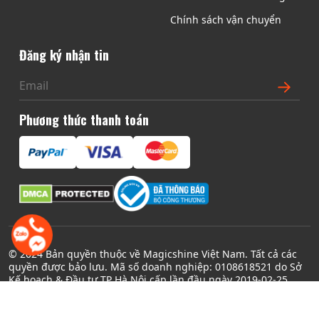
a
đ
Chính sách vận chuyển
n
ư
g
ợ
Đăng ký nhận tin
s
c
ả
c
n
h
p
ọ
Phương thức thanh toán
h
n
ẩ
t
m
r
ê
n
t
r
a
© 2024 Bản quyền thuộc về Magicshine Việt Nam. Tất cả các
n
quyền được bảo lưu. Mã số doanh nghiệp: 0108618521 do Sở
Kế hoạch & Đầu tư TP Hà Nội cấp lần đầu ngày 2019-02-25
g
s
ả