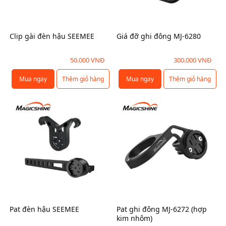
n
t
r
Clip gài đèn hậu SEEMEE
Giá đỡ ghi đông MJ-6280
a
n
50.000
VNĐ
300.000
VNĐ
g
s
Mua ngay
Thêm giỏ hàng
Mua ngay
Thêm giỏ hàng
ả
n
p
h
ẩ
m
Pat đèn hậu SEEMEE
Pat ghi đông MJ-6272 (hợp
kim nhôm)