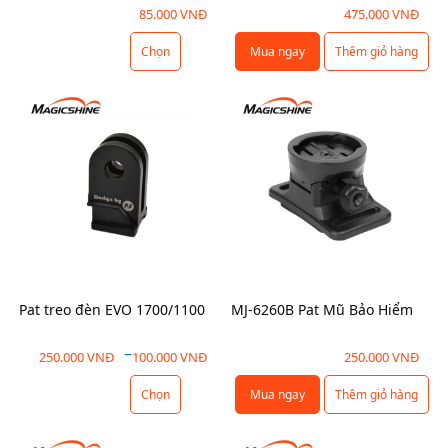
85.000
VNĐ
475.000
VNĐ
Chọn
Mua ngay
Thêm giỏ hàng
S
ả
n
p
h
ẩ
m
n
à
y
c
Pat treo đèn EVO 1700/1100
MJ-6260B Pat Mũ Bảo Hiểm
ó
n
K
–
250.000
VNĐ
100.000
VNĐ
250.000
VNĐ
h
h
i
Chọn
Mua ngay
Thêm giỏ hàng
S
o
ề
ả
ả
u
n
n