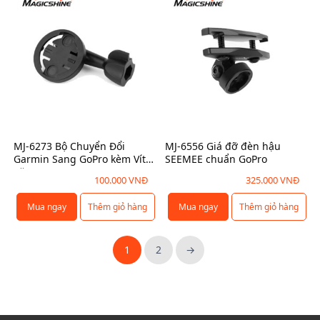
b
p
g
i
h
g
ế
ẩ
i
n
m
á
t
n
:
h
à
t
ể
y
ừ
.
c
1
MJ-6273 Bộ Chuyển Đổi
MJ-6556 Giá đỡ đèn hậu
C
ó
0
Garmin Sang GoPro kèm Vít
SEEMEE chuẩn GoPro
á
n
0
Vặn
100.000
VNĐ
325.000
VNĐ
c
h
.
t
i
0
Mua ngay
Thêm giỏ hàng
Mua ngay
Thêm giỏ hàng
ù
ề
0
y
u
0
1
2
→
c
b
h
i
V
ọ
ế
N
n
n
Đ
c