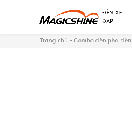
S
k
ĐÈN XE
i
ĐẠP
p
t
o
Trang chủ
-
Combo đèn pha đèn
c
o
n
t
e
n
t