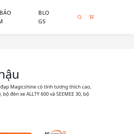
 BẢO
BLO
S
M
GS
e
a
r
c
h
hậu
ạp Magicshine có tính tương thích cao,
, bộ đèn xe ALLTY 600 và SEEMEE 30, bộ