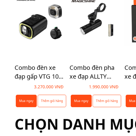
Combo đèn xe
Combo đèn pha
Com
đạp gấp VTG 1000
xe đạp ALLTY
xe 
và đèn hậu VTG 50
1200U và đèn hậu
và 
3.270.000
VNĐ
1.990.000
VNĐ
TL
SEEMEE 50 v2.0
SEE
Mua ngay
Thêm giỏ hàng
Mua ngay
Thêm giỏ hàng
Mua
CHỌN DANH MỤ