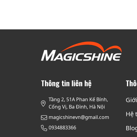
Thông tin liên hệ
Thô
Giới
Tầng 2, 51A Phan Kế Bính,
Cống Vị, Ba Đình, Hà Nội
Hệ t
magicshinevn@gmail.com
Blo
0934883366