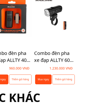
bo đèn pha
Combo đèn pha
đạp ALLTY 400
xe đạp ALLTY 600
đèn hậu
và đèn hậu
960.000
VNĐ
1.230.000
VNĐ
MEE 20
SEEMEE 30
 ngay
Thêm giỏ hàng
Mua ngay
Thêm giỏ hàng
C KHÁC