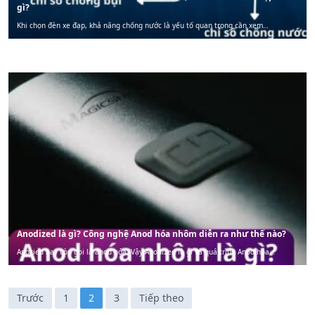
gì?
Khi chọn đèn xe đạp, khả năng chống nước là yếu tố quan trọng cần xem…
Anodized là gì? Công nghệ Anod hóa nhôm diễn ra như thế nào?
Anozied hay còn gọi là anod hóa, Vậy Anodized là gì và quá trình Anod hóa…
P
Trước
1
2
3
Tiếp theo