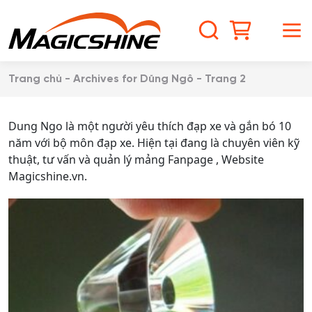
S
k
S
M
i
p
e
e
t
Trang chủ
-
Archives for Dũng Ngô
-
Trang 2
o
a
n
c
o
Dung Ngo là một người yêu thích đạp xe và gắn bó 10
r
u
n
năm với bộ môn đạp xe. Hiện tại đang là chuyên viên kỹ
t
thuật, tư vấn và quản lý mảng Fanpage , Website
c
e
Magicshine.vn.
n
h
t