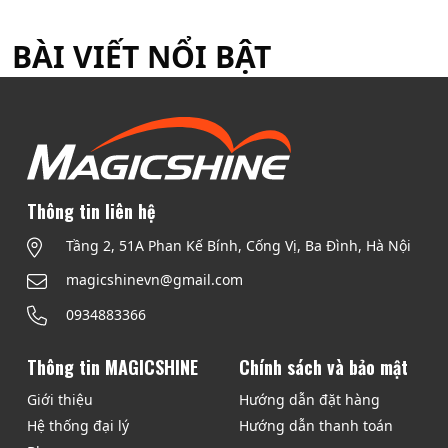
h
â
BÀI VIẾT NỔI BẬT
n
t
r
a
n
g
Thông tin liên hệ
b
Tầng 2, 51A Phan Kế Bính, Cống Vị, Ba Đình, Hà Nội
à
magicshinevn@gmail.com
i
0934883366
v
i
Thông tin MAGICSHINE
Chính sách và bảo mật
ế
Giới thiệu
Hướng dẫn đặt hàng
t
Hệ thống đại lý
Hướng dẫn thanh toán