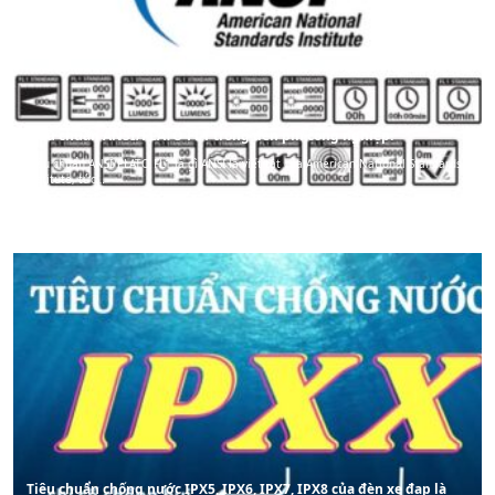
Tiêu chuẩn ANSI/FLATO FL1 trong đèn pin công nghiệp.
Tiêu chuẩn ANSI/PLATO FL1 là gì ANSI là viết tắt của American National Standards
Institute, tức…
Tiêu chuẩn chống nước IPX5, IPX6, IPX7, IPX8 của đèn xe đạp là