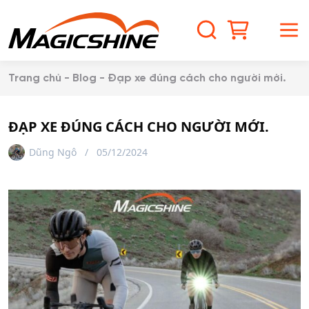
S
k
S
M
i
p
e
e
t
Trang chủ
-
Blog
-
Đạp xe đúng cách cho người mới.
o
a
n
c
o
ĐẠP XE ĐÚNG CÁCH CHO NGƯỜI MỚI.
r
u
n
Dũng Ngô
05/12/2024
t
c
e
n
h
t