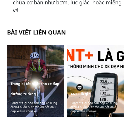
chữa cơ bản như bơm, lục giác, hoặc miếng
vá.
BÀI VIẾT LIÊN QUAN
Trang bị tốt nhất cho xe đạp
đường trường
ANT+ là gì?
ContentsTại sao cần đạp xe đúng
ContentsTại sao cần đạp xe đúng
cách?Chuẩn bị trước khi bắt đầu
cách?Chuẩn bị trước khi bắt đầu
đạp xeLựa chọn xe…
đạp xeLựa chọn xe…