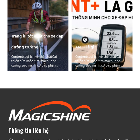
Trang bị tốt nhất cho xe đạp
đường trường
ANT+ là gì?
ContentsLợi ích về thể chấtCải
ContentsLợi ích về thể chấtCải
thiện sức khỏe tim mạch.Tăng
thiện sức khỏe tim mạch.Tăng
cường sức mạnh cơ bắp phần…
cường sức mạnh cơ bắp phần…
Thông tin liên hệ