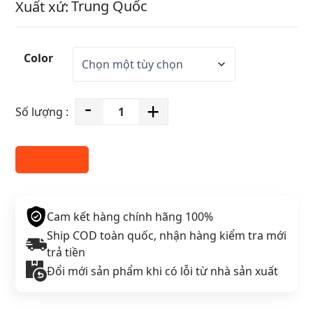
Trung Quốc
Xuất xứ:
Color
-
+
B
a
l
Thêm giỏ hàng
o
r
ú
Cam kết hàng chính hãng 100%
t
Ship COD toàn quốc, nhận hàng kiểm tra mới
d
trả tiền
â
y
Đổi mới sản phẩm khi có lỗi từ nhà sản xuất
M
a