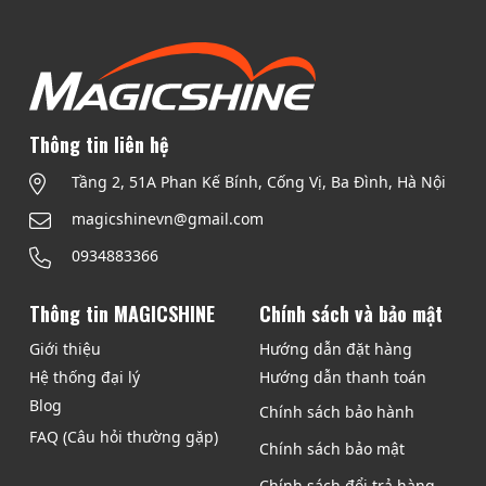
h
ẩ
m
n
à
y
Thông tin liên hệ
c
Tầng 2, 51A Phan Kế Bính, Cống Vị, Ba Đình, Hà Nội
ó
n
magicshinevn@gmail.com
h
0934883366
i
ề
Thông tin MAGICSHINE
Chính sách và bảo mật
u
b
Giới thiệu
Hướng dẫn đặt hàng
i
Hệ thống đại lý
Hướng dẫn thanh toán
ế
Blog
Chính sách bảo hành
n
FAQ (Câu hỏi thường gặp)
t
Chính sách bảo mật
h
Chính sách đổi trả hàng