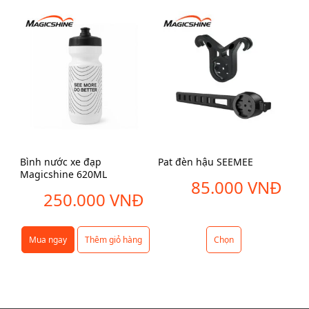
Bình nước xe đạp
Pat đèn hậu SEEMEE
MJ
Magicshine 620ML
SE
85.000
VNĐ
250.000
VNĐ
Mua ngay
Thêm giỏ hàng
Chọn
S
ả
n
p