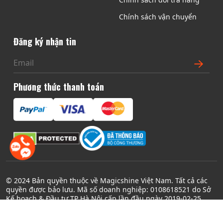
ể
Chính sách vận chuyển
.
C
Đăng ký nhận tin
á
c
t
ù
Phương thức thanh toán
y
c
h
ọ
n
c
ó
t
© 2024 Bản quyền thuộc về Magicshine Việt Nam. Tất cả các
h
quyền được bảo lưu. Mã số doanh nghiệp: 0108618521 do Sở
ể
Kế hoạch & Đầu tư TP Hà Nội cấp lần đầu ngày 2019-02-25
đ
ư