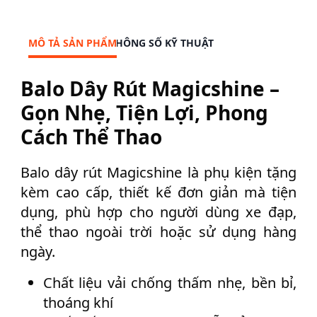
g
i
c
MÔ TẢ SẢN PHẨM
THÔNG SỐ KỸ THUẬT
s
h
Balo Dây Rút Magicshine –
i
Gọn Nhẹ, Tiện Lợi, Phong
n
e
Cách Thể Thao
s
ố
Balo dây rút Magicshine là phụ kiện tặng
l
kèm cao cấp, thiết kế đơn giản mà tiện
ư
dụng, phù hợp cho người dùng xe đạp,
ợ
n
thể thao ngoài trời hoặc sử dụng hàng
g
ngày.
Chất liệu vải chống thấm nhẹ, bền bỉ,
thoáng khí