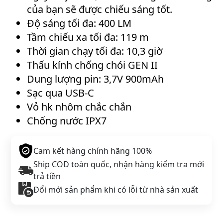
p
của bạn sẽ được chiếu sáng tốt.
M
Độ sáng tối đa: 400 LM
A
Tầm chiếu xa tối đa: 119 m
G
Thời gian chạy tối đa: 10,3 giờ
I
C
Thấu kính chống chói GEN II
S
Dung lượng pin: 3,7V 900mAh
H
Sạc qua USB-C
I
Vỏ hk nhôm chắc chắn
N
Chống nước IPX7
E
A
L
Cam kết hàng chính hãng 100%
L
Ship COD toàn quốc, nhận hàng kiểm tra mới
T
trả tiền
Y
Đổi mới sản phẩm khi có lỗi từ nhà sản xuất
4
0
0