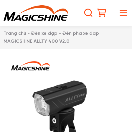
S
k
S
M
i
p
e
e
t
Trang chủ
-
Đèn xe đạp
-
Đèn pha xe đạp
o
a
n
MAGICSHINE ALLTY 400 V2.0
c
o
r
u
n
t
c
e
n
h
t