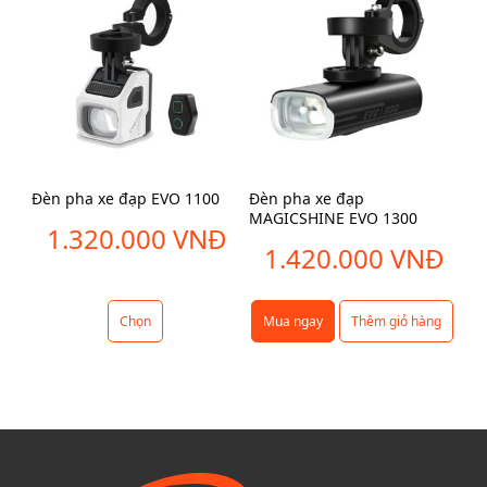
Đèn pha xe đạp EVO 1100
Đèn pha xe đạp
Đè
MAGICSHINE EVO 1300
1.320.000
VNĐ
1.420.000
VNĐ
Chọn
Mua ngay
Thêm giỏ hàng
S
ả
n
p
h
ẩ