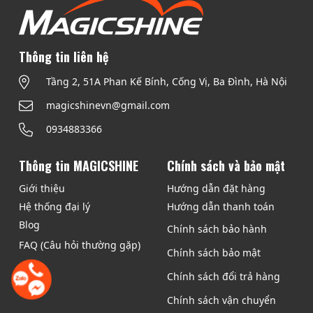
m
n
à
y
Thông tin liên hệ
c
Tầng 2, 51A Phan Kế Bính, Cống Vị, Ba Đình, Hà Nội
ó
n
magicshinevn@gmail.com
h
0934883366
i
ề
Thông tin MAGICSHINE
Chính sách và bảo mật
u
b
Giới thiệu
Hướng dẫn đặt hàng
i
Hệ thống đại lý
Hướng dẫn thanh toán
ế
Blog
Chính sách bảo hành
n
FAQ (Câu hỏi thường gặp)
t
Chính sách bảo mật
h
Chính sách đổi trả hàng
ể
Chính sách vận chuyển
.