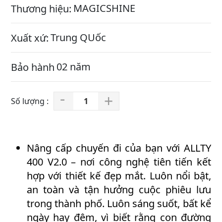
MAGICSHINE
Thương hiệu:
Trung QUốc
Xuất xứ:
02 năm
Bảo hành
-
+
Đ
è
n
p
Nâng cấp chuyến đi của bạn với ALLTY
h
400 V2.0 – nơi công nghệ tiên tiến kết
a
hợp với thiết kế đẹp mắt. Luôn nổi bật,
x
an toàn và tận hưởng cuộc phiêu lưu
e
đ
trong thành phố. Luôn sáng suốt, bất kể
ạ
ngày hay đêm, vì biết rằng con đường