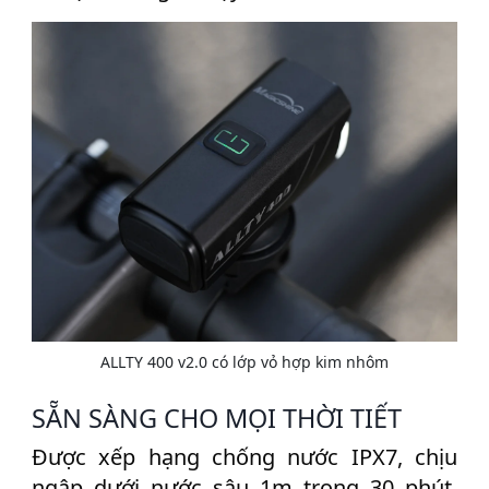
ALLTY 400 v2.0 có lớp vỏ hợp kim nhôm
SẴN SÀNG CHO MỌI THỜI TIẾT
Được xếp hạng chống nước IPX7, chịu
ngập dưới nước sâu 1m trong 30 phút,