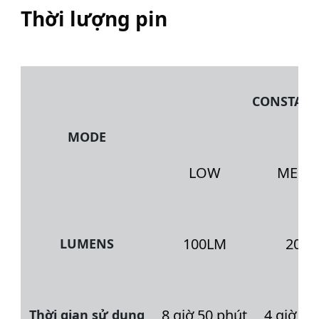
Thời lượng pin
CONSTAN
MODE
LOW
MEDI
100LM
200
LUMENS
8 giờ 50 phút
4 giờ 10
Thời gian sử dụng