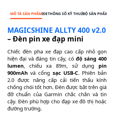
V
2
MÔ TẢ SẢN PHẨM
VIDEO
THÔNG SỐ KỸ THUẬT
BỘ SẢN PHẨM
HƯỚ
.
0
MAGICSHINE ALLTY 400 v2.0
s
ố
– Đèn pin xe đạp mini
l
ư
Chiếc đèn pha xe đạp cao cấp nhỏ gọn
ợ
hiện đại và đáng tin cậy, có
độ sáng 400
n
g
lumen
, chiếu xa 89m, sử dụng
pin
900mAh
và cổng
sạc USB-C
. Phiên bản
2.0 được nâng cấp cải tiến thấu kính
chống chói tốt hơn. Đèn được bắt trên giá
đỡ chuẩn của Garmin chắc chắn và tin
cậy. Đèn phù hợp cho đạp xe đô thị hoặc
đường trường.