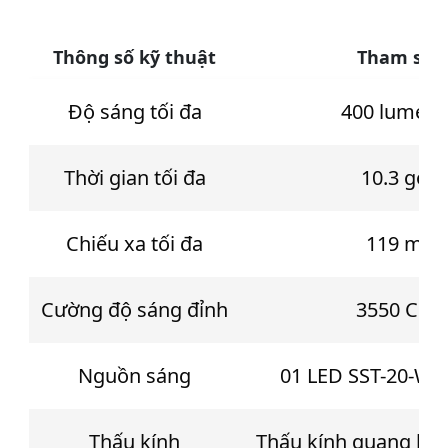
e
o
Thông số kỹ thuật
Tham số
Độ sáng tối đa
400 lumens
Thời gian tối đa
10.3 gờ
Chiếu xa tối đa
119 m
Cường độ sáng đỉnh
3550 CD
Nguồn sáng
01 LED SST-20-WD
Thấu kính
Thấu kính quang họ